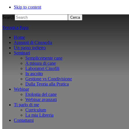
Skip to content
Search
Veronica Papa
Home
Appunti di Cinosofia
Un passo indietro
Seminari
Semplicemente cane
A misura di cane
Laboratori Cinofili
In ascolto
Gestione vs Condivisione
Dalla Teoria alla Pratica
Webinar
Etologia del cane
Webinar avanzati
Ti parlo di me
Curriculum
La mia Libreria
Contattami