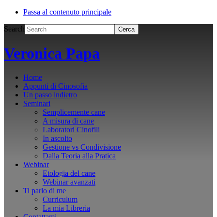
Passa al contenuto principale
Search
Veronica Papa
Home
Appunti di Cinosofia
Un passo indietro
Seminari
Semplicemente cane
A misura di cane
Laboratori Cinofili
In ascolto
Gestione vs Condivisione
Dalla Teoria alla Pratica
Webinar
Etologia del cane
Webinar avanzati
Ti parlo di me
Curriculum
La mia Libreria
Contattami