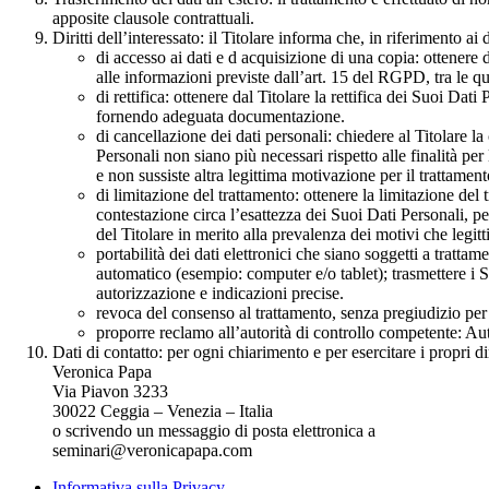
apposite clausole contrattuali.
Diritti dell’interessato: il Titolare informa che, in riferimento ai 
di accesso ai dati e d acquisizione di una copia: ottenere 
alle informazioni previste dall’art. 15 del RGPD, tra le qual
di rettifica: ottenere dal Titolare la rettifica dei Suoi Dat
fornendo adeguata documentazione.
di cancellazione dei dati personali: chiedere al Titolare la
Personali non siano più necessari rispetto alle finalità per 
e non sussiste altra legittima motivazione per il trattament
di limitazione del trattamento: ottenere la limitazione del
contestazione circa l’esattezza dei Suoi Dati Personali, per
del Titolare in merito alla prevalenza dei motivi che legitt
portabilità dei dati elettronici che siano soggetti a tratta
automatico (esempio: computer e/o tablet); trasmettere i Su
autorizzazione e indicazioni precise.
revoca del consenso al trattamento, senza pregiudizio per 
proporre reclamo all’autorità di controllo competente: Aut
Dati di contatto: per ogni chiarimento e per esercitare i propri dir
Veronica Papa
Via Piavon 3233
30022 Ceggia – Venezia – Italia
o scrivendo un messaggio di posta elettronica a
seminari@veronicapapa.com
Informativa sulla Privacy