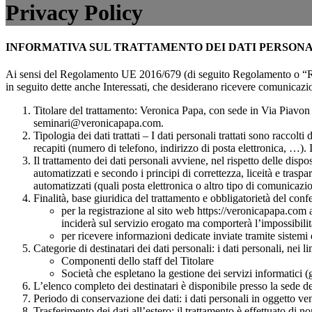
Privacy Policy
INFORMATIVA SUL TRATTAMENTO DEI DATI PERSONALI
Ai sensi del Regolamento UE 2016/679 (di seguito Regolamento o “RGPD”
in seguito dette anche Interessati, che desiderano ricevere comunicazion
Titolare del trattamento: Veronica Papa, con sede in Via Pi
seminari@veronicapapa.com.
Tipologia dei dati trattati – I dati personali trattati sono racco
recapiti (numero di telefono, indirizzo di posta elettronica, …). I
Il trattamento dei dati personali avviene, nel rispetto delle dis
automatizzati e secondo i principi di correttezza, liceità e traspa
automatizzati (quali posta elettronica o altro tipo di comunicazion
Finalità, base giuridica del trattamento e obbligatorietà del confer
per la registrazione al sito web https://veronicapapa.com 
inciderà sul servizio erogato ma comporterà l’impossibilità
per ricevere informazioni dedicate inviate tramite sistemi q
Categorie di destinatari dei dati personali: i dati personali, nei 
Componenti dello staff del Titolare
Società che espletano la gestione dei servizi informatici (g
L’elenco completo dei destinatari è disponibile presso la sede de
Periodo di conservazione dei dati: i dati personali in oggetto ve
Trasferimento dei dati all’estero: il trattamento è effettuato di no