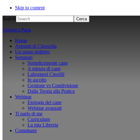
Skip to content
Search
Veronica Papa
Home
Appunti di Cinosofia
Un passo indietro
Seminari
Semplicemente cane
A misura di cane
Laboratori Cinofili
In ascolto
Gestione vs Condivisione
Dalla Teoria alla Pratica
Webinar
Etologia del cane
Webinar avanzati
Ti parlo di me
Curriculum
La mia Libreria
Contattami