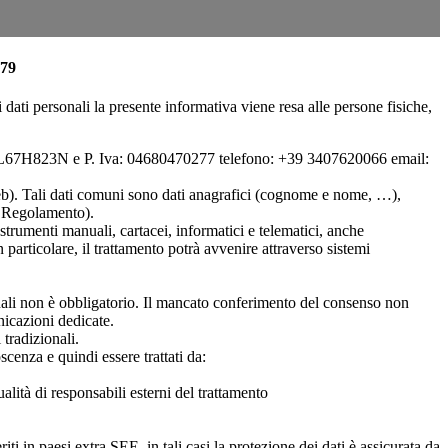
79
i personali la presente informativa viene resa alle persone fisiche,
C64L67H823N e P. Iva: 04680470277 telefono: +39 3407620066 email:
na web). Tali dati comuni sono dati anagrafici (cognome e nome, …),
el Regolamento).
strumenti manuali, cartacei, informatici e telematici, anche
n particolare, il trattamento potrà avvenire attraverso sistemi
sonali non è obbligatorio. Il mancato conferimento del consenso non
nicazioni dedicate.
 tradizionali.
scenza e quindi essere trattati da:
ualità di responsabili esterni del trattamento
riti in paesi extra SEE, in tali casi la protezione dei dati è assicurata da