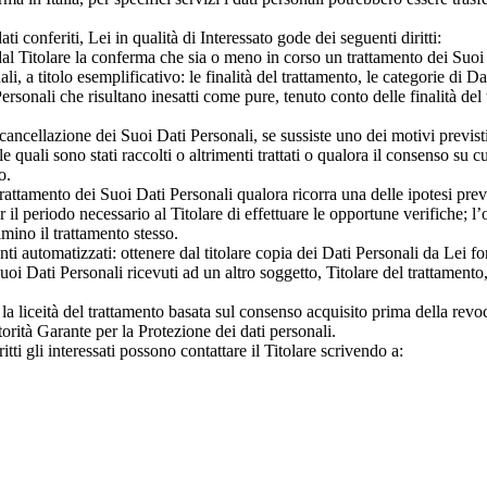
dati conferiti, Lei in qualità di Interessato gode dei seguenti diritti:
dal Titolare la conferma che sia o meno in corso un trattamento dei Suoi D
i, a titolo esemplificativo: le finalità del trattamento, le categorie di Dat
i Personali che risultano inesatti come pure, tenuto conto delle finalità del
 cancellazione dei Suoi Dati Personali, se sussiste uno dei motivi previsti
le quali sono stati raccolti o altrimenti trattati o qualora il consenso su 
o.
 trattamento dei Suoi Dati Personali qualora ricorra una delle ipotesi prev
 il periodo necessario al Titolare di effettuare le opportune verifiche; l
imino il trattamento stesso.
menti automatizzati: ottenere dal titolare copia dei Dati Personali da Lei f
oi Dati Personali ricevuti ad un altro soggetto, Titolare del trattamento
la liceità del trattamento basata sul consenso acquisito prima della revo
orità Garante per la Protezione dei dati personali.
itti gli interessati possono contattare il Titolare scrivendo a: