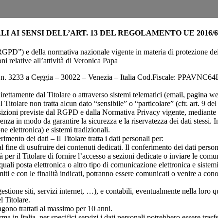
 AI SENSI DELL’ART. 13 DEL REGOLAMENTO UE 2016/6
) e della normativa nazionale vigente in materia di protezione dei dat
i relative all’attività di Veronica Papa
avon n. 3233 a Ceggia – 30022 – Venezia – Italia Cod.Fiscale: PPAVN
lti direttamente dal Titolare o attraverso sistemi telematici (email, pagi
l Titolare non tratta alcun dato “sensibile” o “particolare” (cfr. art. 9 d
posizioni previste dal RGPD e dalla Normativa Privacy vigente, mediante 
renza in modo da garantire la sicurezza e la riservatezza dei dati stessi. I
e elettronica) e sistemi tradizionali.
imento dei dati – Il Titolare tratta i dati personali per:
al fine di usufruire dei contenuti dedicati. Il conferimento dei dati per
 per il Titolare di fornire l’accesso a sezioni dedicate o inviare le comu
uali posta elettronica o altro tipo di comunicazione elettronica e sistemi
limiti e con le finalità indicati, potranno essere comunicati o venire a cono
estione siti, servizi internet, …), e contabili, eventualmente nella loro q
l Titolare.
ngono trattati al massimo per 10 anni.
rma in Italia, per specifici servizi i dati personali potrebbero essere trasfe